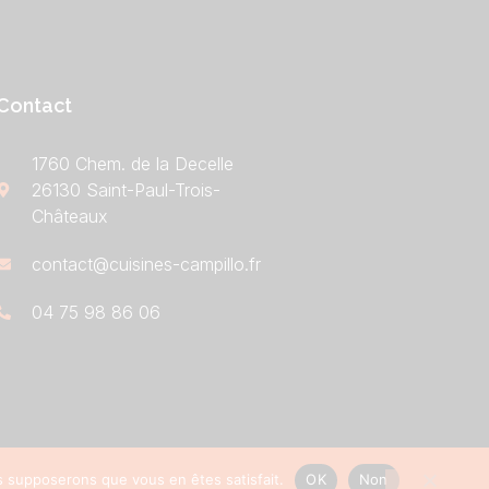
Contact
1760 Chem. de la Decelle
26130 Saint-Paul-Trois-
Châteaux
contact@cuisines-campillo.fr
04 75 98 86 06
us supposerons que vous en êtes satisfait.
OK
Non