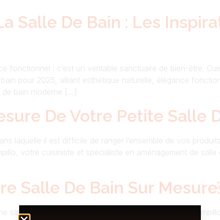
 Salle De Bain : Les Inspir
ace fonctionnel : c’est un véritable sanctuaire de bien-être. 
bain pour 2025, alliant esthétique naturelle, élégance foncti
e de bain moderne […]
re De Votre Petite Salle D
ans laquelle il est difficile de ranger l’ensemble de vos produi
pillo, votre cuisiniste et spécialiste en aménagement de sall
tre Salle De Bain Sur Mesur
r une salle de bain de couleur noire ? Chez Les Cuisines Campil