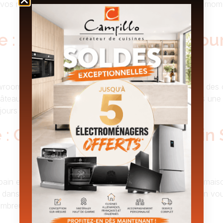
 vos rêves, tout en prenant en compte les tendances du mom
e : Astuces Ingénieuses Pou
oom entièrement dédié à la création de vos idées pour des cu
hâteaux près de Montélimar et d’Orange, nous accordons une 
jours […]
 : Créez Votre Salle De Bain
ain en la transformant en une pièce maîtresse de votre mais
 dans la Drôme vous accompagnent dans votre projet en vous
 nombreuses années […]