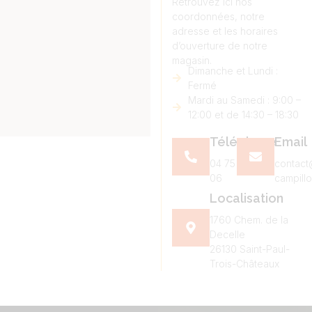
Retrouvez ici nos
coordonnées, notre
adresse et les horaires
d’ouverture de notre
magasin.
Dimanche et Lundi :
Fermé
Mardi au Samedi : 9:00 –
12:00 et de 14:30 – 18:30
Téléphone
Email
04 75 98 86
contact
06
campillo
Localisation
1760 Chem. de la
Decelle
26130 Saint-Paul-
Trois-Châteaux