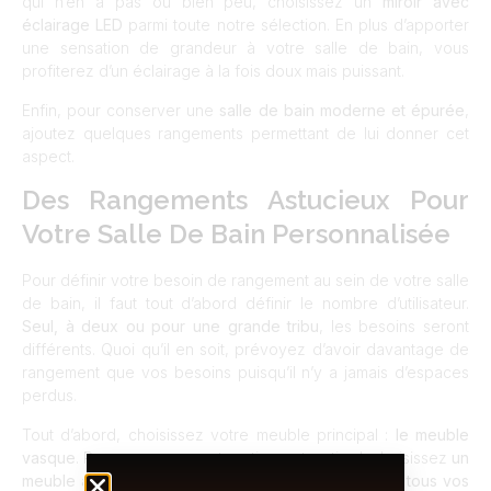
qui n’en a pas ou bien peu, choisissez un
miroir avec
éclairage LED
parmi toute notre sélection. En plus d’apporter
une sensation de grandeur à votre salle de bain, vous
profiterez d’un éclairage à la fois doux mais puissant.
Enfin, pour conserver une
salle de bain moderne et épurée
,
ajoutez quelques rangements permettant de lui donner cet
aspect.
Des Rangements Astucieux Pour
Votre Salle De Bain Personnalisée
Pour définir votre besoin de rangement au sein de votre salle
de bain, il faut tout d’abord définir le nombre d’utilisateur.
Seul, à deux ou pour une grande tribu
, les besoins seront
différents. Quoi qu’il en soit, prévoyez d’avoir davantage de
rangement que vos besoins puisqu’il n’y a jamais d’espaces
perdus.
Tout d’abord, choisissez votre meuble principal :
le meuble
vasque
. Pour un rangement pratique et optimal, choisissez
un
meuble à larges tiroirs
. Il vous permettra d’y ranger
tous vos