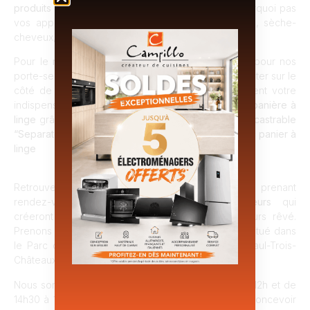
produits de beauté et d’hygiène quotidiens
, et pourquoi pas
vos appareils électriques avec praticité (tondeuse, sèche-
cheveux, lisseur…).
Pour le
rangement de votre linge de bain
, optez pour nos
porte-serviettes à 1 ou 2 bras que vous pourrez monter sur le
côté de votre caisson principal. Dérobez également votre
indispensables
poubelle de salle de bain
, ou votre
panière à
linge
grâce à nos systèmes intelligents.
Poubelle encastrable
“Separato” ou bien armoire ”midi” salle de bain avec panier à
linge
Retrouvez toutes nos solutions astucieuses en prenant
rendez-vous avec nos
concepteurs décorateurs
qui
créeront la salle de bain dont vous avez toujours rêvé.
Prenons rendez-vous au sein de notre showroom situé dans
le Parc d’activités Drôme Sud Provence à Saint-Paul-Trois-
Châteaux.
Nous sommes ouverts du mardi au samedi de 9h à 12h et de
14h30 à 18h30. Nous restons à votre écoute pour concevoir