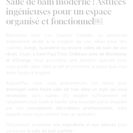
Salle de bain moderne : Astuces
ingénieuses pour un espace
organisé et fonctionnel￼
Bienvenue chez Les Cuisines Campillo, un showroom
entièrement dédié à la création de vos idées pour des
cuisines,
livings, buanderie ou encore salles de bain de vos
rêves
. Situés à
Saint-Paul-Trois-Châteaux près de Montélimar
et d’Orange
, nous accordons une attention spéciale pour
vous guider dans votre projet et concevoir la pièce que vous
aviez toujours imaginé.
Aujourd’hui, nous vous présenterons nos idées pour
aménager votre future salle de bain dans un style qui vous
ressemble
, sans oublier d’y installer suffisamment de
rangement pour toute la famille. Une nouvelle pièce imaginée
par nos
concepteurs décorateurs professionnels
, dans
laquelle vous vous sentirez bien au quotidien.
Découvrons ensemble
nos
inspirations
et
nos
astuces
pour
concevoir
la salle de bain parfaite
!