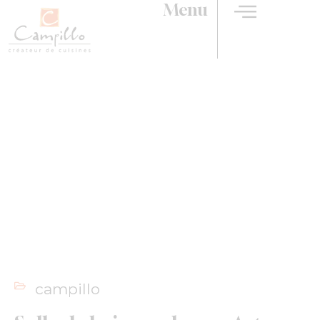
Menu
Salle de bain moderne :
Astuces ingénieuses pour
un espace organisé et
fonctionnel￼
campillo