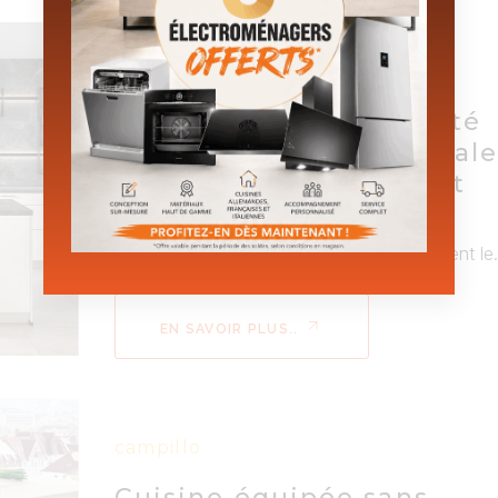
campillo
Cuisine charme et clarté
dans la Drôme provençale
une pièce lumineuse et
fonctionnelle
Il y a des cuisines qui attirent immédiatement le.
EN SAVOIR PLUS..
campillo
Cuisine équipée sans