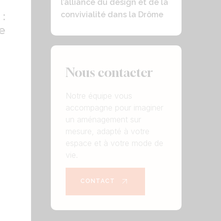
l’alliance du design et de la
 :
convivialité dans la Drôme
e
e
Nous contacter
Notre équipe vous
accompagne pour imaginer
un aménagement sur
mesure, adapté à votre
espace et à votre mode de
vie.
CONTACT