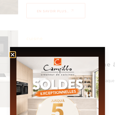
EN SAVOIR PLUS..
cuisine
Plaque de cuisson avec
hotte intégrée : des
cuisines haut de gamme 
St-Paul-Trois-Châteaux
Dans une cuisine sur mesure moderne, chaque
détail compte....
EN SAVOIR PLUS..