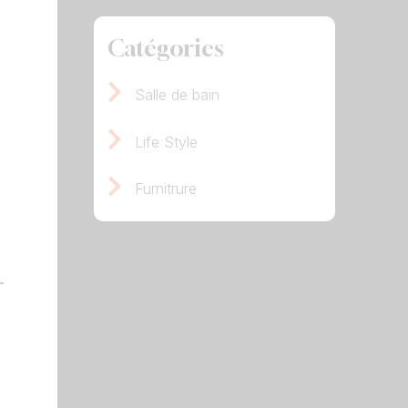
Catégories
Salle de bain
Life Style
Furnitrure
-