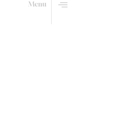
Menu
-mesure avec Les Cuisine
ciens de l’habitat !