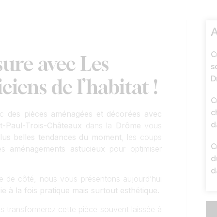
A
C
ure avec Les
s
D
iens de l’habitat !
C
c
ec
des pièces aménagées et décorées avec
d
t-Paul-Trois-Châteaux
dans la
Drôme
vous
lus belles tendances du moment
, les coups
C
des
aménagements astucieux
pour optimiser
d
d
se de côté, nous vous présentons aujourd’hui
 à la fois pratique mais surtout esthétique.
s transformerez cette pièce souvent laissée à