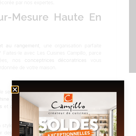
écorée par nos expertes.
Sur-Mesure Haute En
 et au rangement
, une organisation parfaite
 Faites-le avec Les Cuisines Campillo, parce
idées, nos
conceptrices décoratrices
vous
 ordonnée de votre maison.
le sens à votre espace : une
penderie
pour y
ine à laver
ainsi qu’à votre
sèche-linge
, un
rs
et des
rangements innovants
et enfin, une
n style bien défini, aujourd’hui nous choisirons
our des façades
Laque Laminate vert minéral