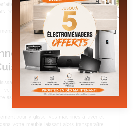
arfaite à cette pièce plutôt discrète de votre
ments en décor bois comme un
plan de travail
ments indispensables
à l’aide des conseils de
nez, Un Art Maîtrisé
uisines Campillo
isissant nos
nombreuses configurations et
, venez y installer une armoire à balais et
 aspirateur ainsi que des paniers métalliques
rement
pour y glisser vos machines à laver et
ans votre meuble laissant alors transparaître