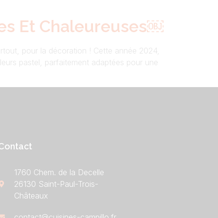
ces Et Chaleureuses￼
rtout, pour la décoration ! Cette année 2024,
leurs pastel, parfaitement adaptées pour une
Contact
1760 Chem. de la Decelle
26130 Saint-Paul-Trois-
Châteaux
contact@cuisines-campillo.fr