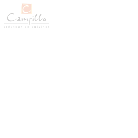
￼Petit ilot cent