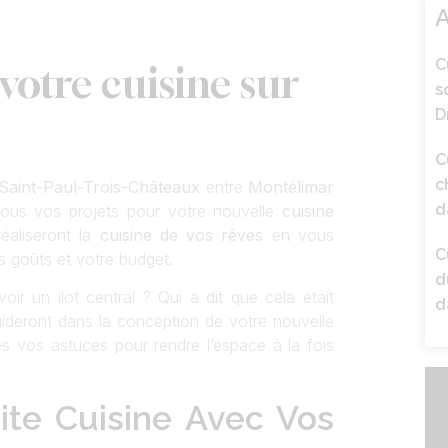
A
C
 votre cuisine sur
s
D
C
c
à Saint-Paul-Trois-Châteaux
entre
Montélimar
d
 tous vos projets pour votre nouvelle
cuisine
éaliseront la
cuisine de vos rêves
en vous
C
s goûts et votre budget.
d
ir un ilot central ? Qui a dit que cela était
d
ideront dans la conception de votre nouvelle
es vos astuces pour rendre l’espace à la fois
tite Cuisine Avec Vos