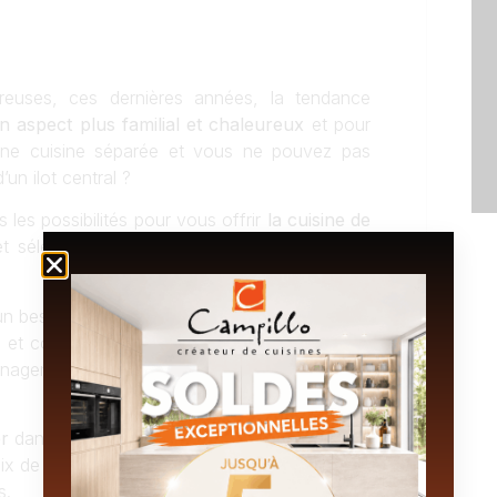
breuses, ces dernières années, la tendance
aspect plus familial et chaleureux
et pour
une cuisine séparée et vous ne pouvez pas
un ilot central ?
 les possibilités pour vous offrir
la cuisine de
t sélectionnerons les idées que vous aurez
 besoin de fluidité de passage dans la pièce.
 et conservant un style épuré. De plus, pour
agement mural en haut afin de tirer profit de
r
dans cette partie de la cuisine pour un côté
x de la finition sera également important pour
s.