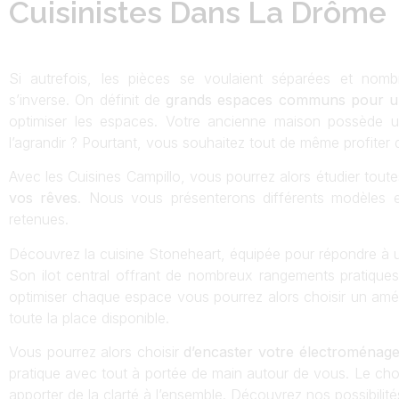
Cuisinistes Dans La Drôme
Si autrefois, les pièces se voulaient séparées et nom
s’inverse. On définit de
grands espaces communs pour un 
optimiser les espaces. Votre ancienne maison possède 
l’agrandir ? Pourtant, vous souhaitez tout de même profiter d’
Avec les Cuisines Campillo, vous pourrez alors étudier toutes
vos rêves
. Nous vous présenterons différents modèles e
retenues.
Découvrez la cuisine Stoneheart, équipée pour répondre à un
Son ilot central offrant de nombreux rangements pratiques
optimiser chaque espace vous pourrez alors choisir un amén
toute la place disponible.
Vous pourrez alors choisir
d’encaster votre électroménage
pratique avec tout à portée de main autour de vous. Le choi
apporter de la clarté à l’ensemble. Découvrez nos possibilité