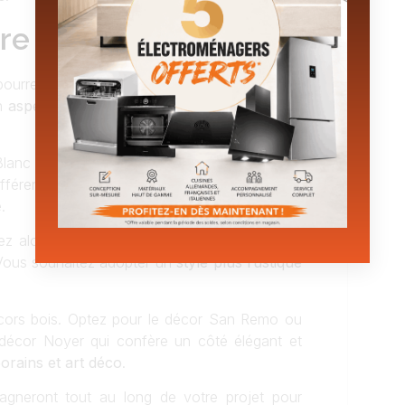
re Future Cuisine ?
ourrez alors découvrir la
multitude de décors
un
aspect moderne et lumineux
à votre petite
anc alpin super mat qui donnera un aspect à
fférents styles à votre cuisine en choisissant
.
ez alors trancher avec un plan de travail noir
. Vous souhaitez adopter un
style plus rustique
cors bois. Optez pour le décor San Remo ou
n décor Noyer qui confère un côté élégant et
orains et art déco
.
neront tout au long de votre projet pour