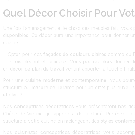
Quel Décor Choisir Pour Vot
Une fois l’aménagement et le choix des meubles fait, vous p
disponibles
. Ce décor aura une importance pour donner 
cuisine.
Optez pour des
façades de couleurs claires
comme du Bl
la fois élégant et lumineux. Vous pourrez alors donner di
un
décor de plan de travail
venant apporter la touche finale
Pour une
cuisine moderne et contemporaine
, vous pourr
structuré ou
marbre de Teramo
pour un effet plus “luxe”
et clair
?
Nos
conceptrices décoratrices
vous présenteront nos dé
Chêne de Virginie qui apportera de la clarté. Préférez u
structuré à votre cuisine en mélangeant des
styles contemp
Nos
cuisinistes
conceptrices
décoratrices
vous accompag