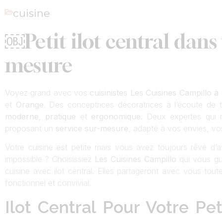
cuisine
￼Petit ilot central dans
mesure
Voyez grand avec vos
cuisinistes Les Cuisines Campillo 
et
Orange
. Des conceptrices décoratrices à l’écoute de
moderne
,
pratique
et
ergonomique
. Deux expertes qui r
proposant un
service sur-mesure
, adapté à vos envies, vo
Votre cuisine est petite mais vous avez toujours rêvé d’avo
impossible ? Choisissiez
Les Cuisines Campillo
qui vous gu
cuisine avec ilot central. Elles partageront avec vous tout
fonctionnel et convivial.
Ilot Central Pour Votre Pe