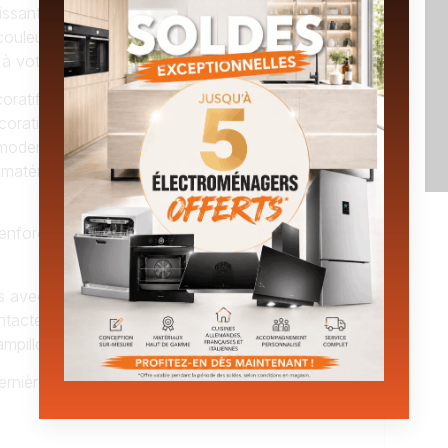
issant inspirer par les couleurs des matériaux
couleurs comme le blanc, le beige ou même le
 à votre pièce.
oratifs qui peaufinera la décoration de votre
oratives au long filament ou encore des
oderne à celle-ci. Petite astuce ! Adoucissez
 matériaux naturels aux courbes arrondis qui
enforcera le style industriel tout en apportant
s avec l’une de nos conceptrices décoratrices
tactez dès maintenant pour prendre rendez-
pillo.fr
.
ernières tendances.