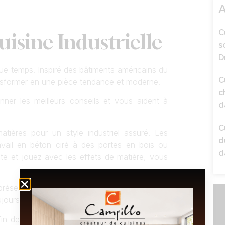
A
C
isine Industrielle
s
D
que temps. Inspiré des bâtiments américains du
C
transformer en une pièce tendance et moderne.
c
ner les meilleurs conseils et vous aident à
d
C
tières pour un style industriel assuré. Les
d
vail en béton ciré à des portes en bois ou
d
te et jouez avec les effets de matière, vous
présentes dans notre showroom à Pierrelatte
ujours rêvez.
n de créer un équilibre parfait avec le style