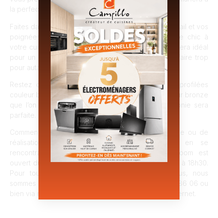
la perfection avec l’ensemble.
Faites davantage de “folies” avec votre plan de travail et vos
poignées pour ajouter la touche d’élégance et de chic à
votre cuisine. Le décor marbre de Carrare bronze sera idéal
pour un aspect luxueux de votre cuisine sans en faire trop
pour autant.
Restez cohérents en optant pour des poignées profilées
couleur bronze métalliques. Venant affirmer la couleur bronze
que l’on retrouve sur votre plan de travail, l’harmonie sera
parfaite.
Commençons votre projet de rénovation de cuisine ou de
réalisation de cuisine neuve dès maintenant en se
rencontrant lors d’un rendez-vous. Notre showroom est
ouvert du mardi au samedi de 9h à 12h et de 14h30 à 18h30.
Pour toute demande et la prise de rendez-vous, nous
sommes à votre écoute par téléphone au 04 75 98 86 06 ou
bien via notre formulaire de contact sur notre site internet.