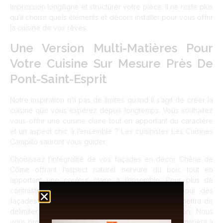
impression longiligne et structurer votre pièce. Il ne reste plus
qu’à choisir quels éléments et décors installer pour vous offrir
la cuisine de vos rêves.
Une Version Multi-Matières Pour
Votre Cuisine Sur Mesure Près De
Pont-Saint-Esprit
Notre inspiration n’a pas de limites quand il s’agit de créer la
cuisine que vous espérez depuis longtemps. Vous souhaitez
vous offrir une cuisine claire tout en apportant du caractère
et un aspect chic à l’ensemble ? Les cuisinistes Les Cuisines
Campillo sauront vous guider.
Choisissez l’intégralité de vos façades en décor Chêne de
Côme offrant l’aspect naturel nervuré du bois tout en
apportant une couleur claire à l’ensemble. Pour plus de
contraste et une touche de modernité, optez pour des
façades différentes sur votre ilot central. Cela permettra de
délimiter différents espaces ainsi que leur fonction. Nous
vous proposerons un décor blanc mat parfait qui se mariera à