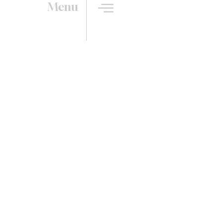
Menu
e Cuisine Rustique Revisi
 Décorateurs de Campil