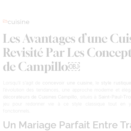
cuisine
Les Avantages d’une Cui
Revisité Par Les Concep
de Campillo￼
Lorsqu’il s’agit de
concevoir une cuisine
, le
style rustiqu
l’évolution des tendances, une approche moderne et élég
décorateurs de Cuisines Campillo
, situés à
Saint-Paul-Tr
jeu pour redonner vie à ce style classique tout en y
fonctionnels.
Un Mariage Parfait Entre Tr