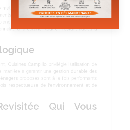
o
met également l’accent sur les petits détails
léments comme des luminaires en métal, des
iance unique et chaleureuse. Ces touches de
nalité à la cuisine, tout en restant fidèles à
ologique
ent,
Cuisines Campillo
privilégie l’utilisation de
de manière à garantir une
gestion durable des
ménagers
proposés sont à la fois performants
fois respectueuse de l’environnement et de
evisitée Qui Vous