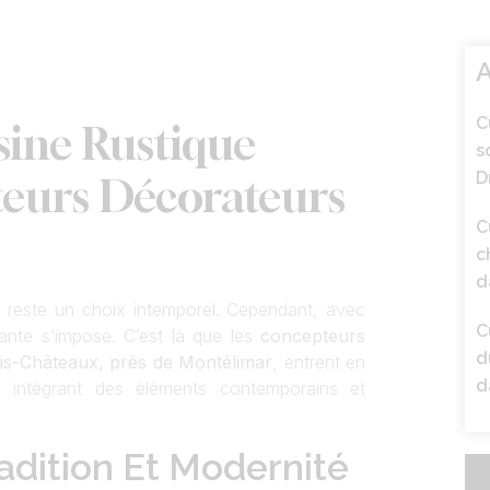
A
C
sine Rustique
s
D
teurs Décorateurs
C
c
d
e
reste un choix intemporel. Cependant, avec
C
ante s’impose. C’est là que les
concepteurs
d
ois-Châteaux, près de Montélimar
, entrent en
d
 intégrant des éléments contemporains et
adition Et Modernité