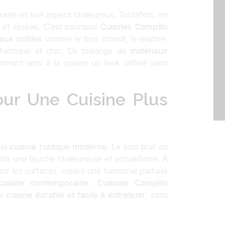
urels et son aspect chaleureux. Toutefois, en
e et épurée. C’est pourquoi
Cuisines Campillo
iaux nobles
comme le bois massif, le marbre,
uthentique et chic. Ce mélange de
matériaux
onnant ainsi à la cuisine un look raffiné sans
our Une Cuisine Plus
 la
cuisine rustique moderne.
Le bois brut ou
pporte une touche chaleureuse et accueillante. À
 pour les surfaces, créant une harmonie parfaite
cuisine contemporaine
.
Cuisines Campillo
ne
cuisine durable et facile à entretenir
, sans