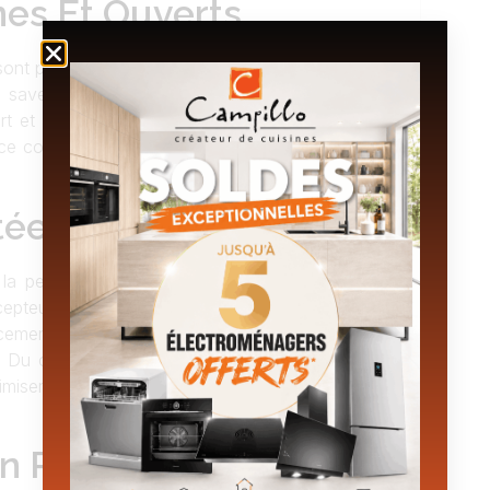
es Et Ouverts
ont pas seulement une question d’esthétique,
s savent repenser l’agencement des espaces
rt et accessible. Loin d’être une simple pièce
e convivial où il fait bon cuisiner, recevoir et
tée À Vos Besoins
la personnalisation joue un rôle clé dans la
cepteurs décorateurs de
Cuisines Campillo
cement idéal et sélectionner les matériaux qui
 Du choix des couleurs à la disposition des
imiser votre confort et créer une
cuisine qui
n Raffinés