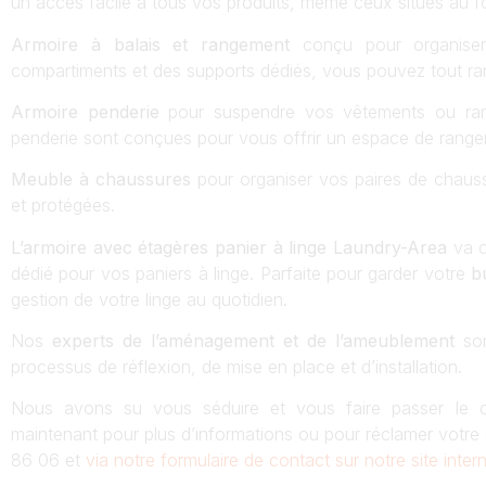
un accès facile à tous vos produits, même ceux situés au f
Armoire à balais et rangement
conçu pour organiser
compartiments et des supports dédiés, vous pouvez tout r
Armoire penderie
pour suspendre vos vêtements ou ran
penderie sont conçues pour vous offrir un espace de range
Meuble à chaussures
pour organiser vos paires de chauss
et protégées.
L’armoire avec étagères panier à linge Laundry-Area
va c
dédié pour vos paniers à linge. Parfaite pour garder votre
b
gestion de votre linge au quotidien.
Nos
experts de l’aménagement et de l’ameublement
son
processus de réflexion, de mise en place et d’installation.
Nous avons su vous séduire et vous faire passer le 
maintenant pour plus d’informations ou pour réclamer votre
86 06 et
via notre formulaire de contact sur notre site intern