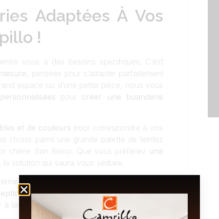
ries Adaptées À Vos
illo !
ntre vous a des besoins spécifiques. C’est
-mesure,
pensées pour s’adapter parfaitement
grand espace ou d’une petite pièce, nous vous
personnalisées
pour
créer une buanderie
bles et de couleurs
pour correspondre à vos
si choisir parmi une grande palette de teintes
décor chêne San Remo. Que vous préfériez
une
la solution qui saura vous séduire.
u fermés, avec ou sans poignées, nous vous
eptions de buanderies
intègrent la possibilité
à laver intégrée, pour un gain de place san