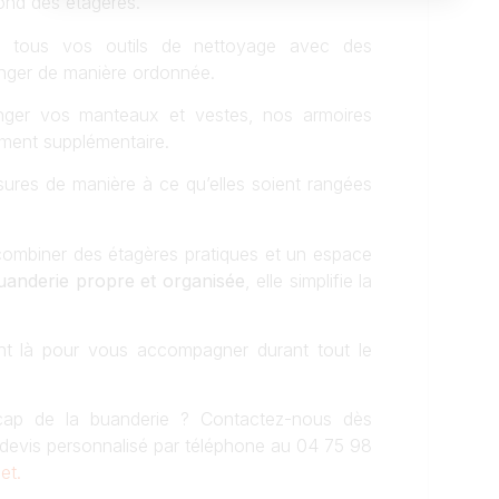
ond des étagères.
 tous vos outils de nettoyage avec des
anger de manière ordonnée.
ger vos manteaux et vestes, nos armoires
ment supplémentaire.
ures de manière à ce qu’elles soient rangées
ombiner des étagères pratiques et un espace
uanderie propre et organisée
, elle simplifie la
t là pour vous accompagner durant tout le
cap de la buanderie ? Contactez-nous dès
 devis personnalisé par téléphone au 04 75 98
et.