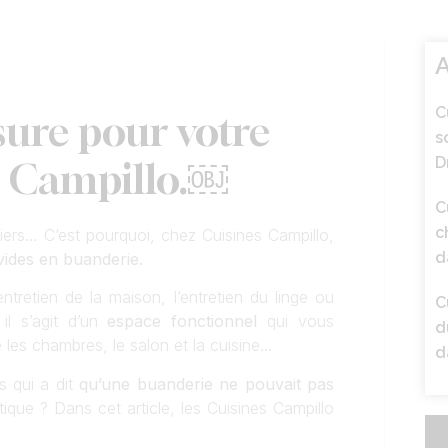
A
C
ure pour votre
s
D
s Campillo.￼
C
c
ers… C’est pourquoi, chez Cuisines Campillo,
d
vides en buanderie.
tretien de la maison, l’entretien du linge ou
C
 il s’agit d’un
espace fonctionnel
qui vous
d
 les chambres, le salon et la cuisine…
d
s qui a dit
qu’une buanderie ne pouvait pas
ique ? Dans cet article, les Cuisines Campillo