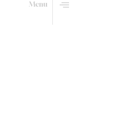
Menu
ure pour votre buanderie
Campillo.￼