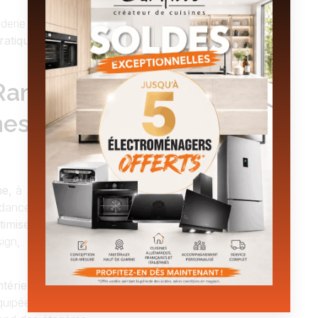
nderie sera bien plus qu’une simple pièce de
ratique, organisé, moderne et esthétique
où
 Rangement Pour Les
es Campillo, À Saint-
me,
à Saint-Paul-Trois-Châteaux, nous aimons
tendances. Retrouvez donc une
large gamme de
timiser l’espace de votre buanderie
. Notre
sign, et ce, tout en répondant à vos divers
térieurs
, parfaite pour ranger vos denrées
uipée de coulissants intérieurs qui permettent