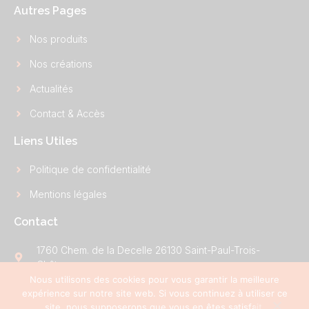
Autres Pages
Nos produits
Nos créations
Actualités
Contact & Accès
Liens Utiles
Politique de confidentialité
Mentions légales
Contact
1760 Chem. de la Decelle 26130 Saint-Paul-Trois-
Châteaux
Nous utilisons des cookies pour vous garantir la meilleure
contact@cuisines-campillo.fr
expérience sur notre site web. Si vous continuez à utiliser ce
site, nous supposerons que vous en êtes satisfait.