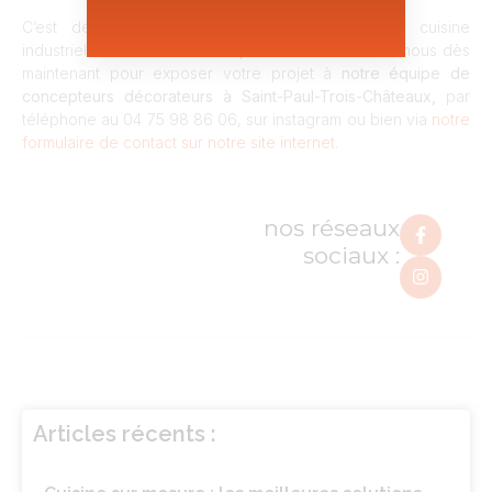
C’est désormais à vous de faire votre choix, cuisine
industrielle ou cuisine contemporaine ? Contactez-nous dès
maintenant pour exposer votre projet à
notre équipe de
concepteurs décorateurs à Saint-Paul-Trois-Châteaux,
par
téléphone au 04 75 98 86 06, sur instagram ou bien via
notre
formulaire de contact sur notre site internet.
nos réseaux
sociaux :
Articles récents :