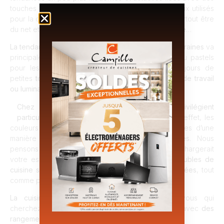
touches minimalistes et sophistiquées. Les matériaux utilisés
pour la conception des cuisines de ce style vont surtout être
du net et du brillant comme
le verre, l’acier, le marbre
…
La tendance du moment pour les cuisines contemporaines
va
principalement s’orienter vers les couleurs vives ou pastels
pour les meubles. Accompagnées encore et toujours de
petites
touches foncées pour les poignées, plans de travail
ou luminaires
par exemple.
Chez Cuisines Campillo
, nos équipes
privilégient
particulièrement le minimalisme
pour ce style. En effet, les
couleurs vives ou pastels vont être très présentes d’une
manière générale et se suffisent à elles-mêmes. Nous
pensons donc que rajouter trop d’éléments, surchargerait
votre espace. Nous pencherons donc sur des
meubles de
cuisine sans poignée
ou
avec des poignées intégrées
, tout
comme pour la plupart des équipements.
La cuisine contemporaine
sera idéale pour vous qui
cherchez un style moderne, épuré et chaleureux avec
des
rangements astucieux.