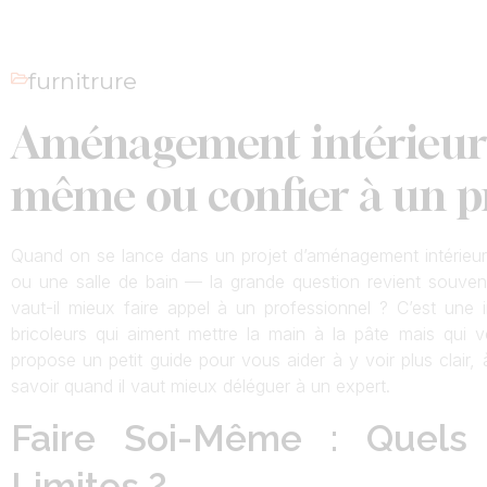
furnitrure
Aménagement intérieur :
même ou confier à un 
Quand on se lance dans un projet d’aménagement intérieur
ou une salle de bain — la grande question revient souven
vaut-il mieux faire appel à un professionnel ? C’est une i
bricoleurs qui aiment mettre la main à la pâte mais qui v
propose un petit guide pour vous aider à y voir plus clair, 
savoir quand il vaut mieux déléguer à un expert.
Faire Soi-Même : Quels 
Limites ?