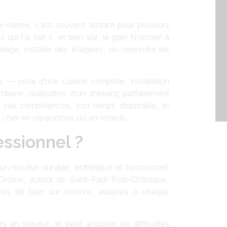
oi-même, c’est souvent tentant pour plusieurs
 qui l’ai fait », et bien sûr, le gain financier à
age, installer des étagères, ou repeindre les
 — pose d’une cuisine complète, installation
erie, réalisation d’un dressing parfaitement
r ses compétences, son temps disponible, et
r cher en réparations ou en retards.
essionnel ?
un résultat durable, esthétique et fonctionnel.
 Drôme, autour de Saint-Paul-Trois-Châteaux,
salles de bain sur mesure, adaptés à chaque
 en vigueur, et peut anticiper les difficultés