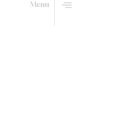
Menu
 : que faire soi-même ou
pro ?￼