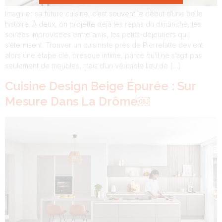
Imaginer sa future cuisine, c’est souvent le début d’une belle
histoire. À deux, on projette déjà les repas du dimanche, les
soirées improvisées entre amis, les petits-déjeuners qui
s’éternisent. Trouver un cuisiniste près de Pierrelatte devient
alors une étape clé, presque intime, parce qu’il ne s’agit pas
seulement de meubles, mais d’un véritable lieu de […]
Cuisine Design Beige Épurée : Sur
Mesure Dans La Drôme￼