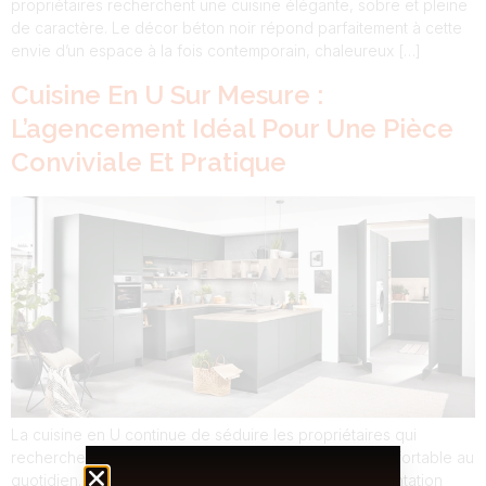
propriétaires recherchent une cuisine élégante, sobre et pleine
de caractère. Le décor béton noir répond parfaitement à cette
envie d’un espace à la fois contemporain, chaleureux […]
Cuisine En U Sur Mesure :
L’agencement Idéal Pour Une Pièce
Conviviale Et Pratique
La cuisine en U continue de séduire les propriétaires qui
recherchent un espace à la fois élégant, fluide et confortable au
quotidien. Dans une maison moderne, ce type d’implantation